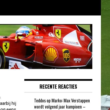
RECENTE REACTIES
n
Teddos
op
Marko: Max Verstappen
arbij hij
wordt volgend jaar kampioen –
 nog eens