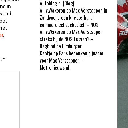
Autoblog.nl (Blog)
ng in
A . v.Wakeren
op
Max Verstappen in
svond.
Zandvoort ‘een knetterhard
oot
commercieel spektakel’ – NOS
 het
A . v.Wakeren
op
Max Verstappen
er
.
straks bij de NOS te zien? –
Dagblad de Limburger
Kaatje
op
Fans bedenken bijnaam
voor Max Verstappen –
et
*
Metronieuws.nl