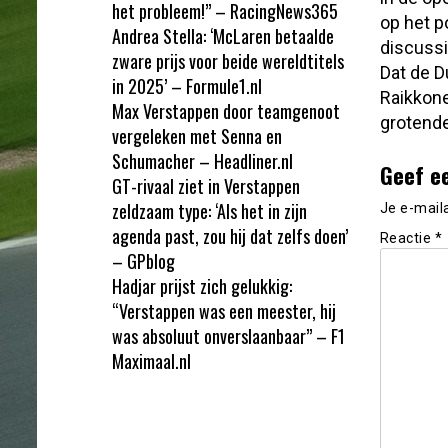
het probleem!” – RacingNews365
op het p
Andrea Stella: ‘McLaren betaalde
discussi
zware prijs voor beide wereldtitels
Dat de 
in 2025’ – Formule1.nl
Raikkone
Max Verstappen door teamgenoot
grotende
vergeleken met Senna en
Schumacher – Headliner.nl
Geef e
GT-rivaal ziet in Verstappen
zeldzaam type: ‘Als het in zijn
Je e-mail
agenda past, zou hij dat zelfs doen’
Reactie
*
– GPblog
Hadjar prijst zich gelukkig:
“Verstappen was een meester, hij
was absoluut onverslaanbaar” – F1
Maximaal.nl