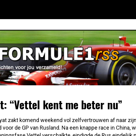
t: “Vettel kent me beter nu”
vyat zakt komend weekend vol zelfvertrouwen af naar zij
d voor de GP van Rusland. Na een knappe race in China, wa
eningsfase Vettel verschalkte, eindigde de Rus eindelijk