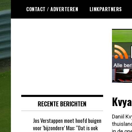
Ga
CONTACT / ADVERTEREN
LINKPARTNERS
naar
de
inhoud
Dagelijks het laatste Formule 1
Formule 1 RSS
nieuws selectief voor jou
verzameld!
Kvya
RECENTE BERICHTEN
Daniil K
Jos Verstappen moet hoofd buigen
thuislan
voor ‘bijzondere’ Max: “Dat is ook
in de op