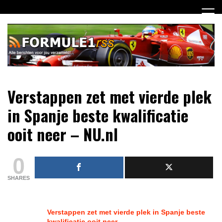
Ga
naar
de
inhoud
Dagelijks het laatste Formule 1 nieuws selectief voor jou
Formule 1 RSS
Verstappen zet met vierde plek
verzameld!
in Spanje beste kwalificatie
ooit neer – NU.nl
0
SHARES
Verstappen zet met vierde plek in Spanje beste
kwalificatie ooit neer