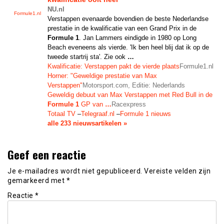
NU.nl
Formule1.nl
Verstappen evenaarde bovendien de beste Nederlandse
prestatie in de kwalificatie van een Grand Prix in de
Formule 1
. Jan Lammers eindigde in 1980 op Long
Beach eveneens als vierde. 'Ik ben heel blij dat ik op de
tweede startrij sta'. Zie ook
…
Kwalificatie: Verstappen pakt de vierde plaats
Formule1.nl
Horner: "Geweldige prestatie van Max
Verstappen"
Motorsport.com, Editie: Nederlands
Geweldig debuut van Max Verstappen met Red Bull in de
Formule 1
GP van
…
Racexpress
Totaal TV
–
Telegraaf.nl
–
Formule 1 nieuws
alle 233 nieuwsartikelen »
Geef een reactie
Je e-mailadres wordt niet gepubliceerd.
Vereiste velden zijn
gemarkeerd met
*
Reactie
*