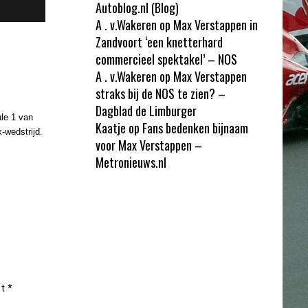
Autoblog.nl (Blog)
A . v.Wakeren
op
Max Verstappen in
Zandvoort ‘een knetterhard
commercieel spektakel’ – NOS
A . v.Wakeren
op
Max Verstappen
straks bij de NOS te zien? –
Dagblad de Limburger
le 1 van
Kaatje
op
Fans bedenken bijnaam
-wedstrijd.
voor Max Verstappen –
Metronieuws.nl
et
*