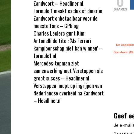
0
Zandvoort – Headliner.nl
Formule 1 maakt exclusief diner in
SHARES
Zandvoort onbetaalbaar voor de
meeste fans – GPblog
Charles Leclerc gunt Kimi
Antonelli de titel: ‘Als Ferrari
De Dagelijks
kampioenschap niet kan winnen’ –
Standaard (Bl
formule1.nl
Mercedes-topman ziet
samenwerking met Verstappen als
groot succes – Headliner.nl
Verstappen hoopt op ingrijpen van
Nederlandse overheid na Zandvoort
– Headliner.nl
Geef e
Je e-mail