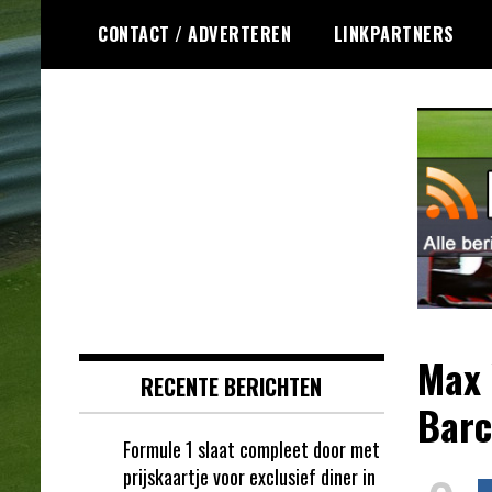
Ga
CONTACT / ADVERTEREN
LINKPARTNERS
naar
de
inhoud
Dagelijks het laatste Formule 1
Formule 1 RSS
nieuws selectief voor jou
verzameld!
Max 
RECENTE BERICHTEN
Barc
Formule 1 slaat compleet door met
prijskaartje voor exclusief diner in