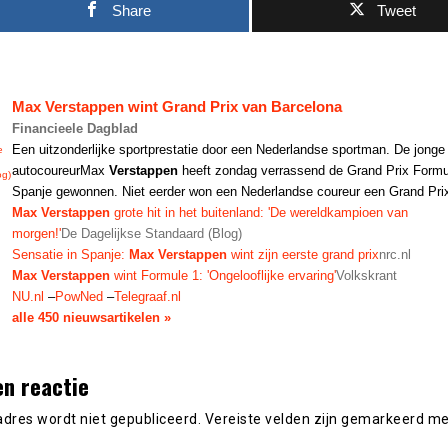
Share
Tweet
Max Verstappen
wint Grand Prix van Barcelona
Financieele Dagblad
Een uitzonderlijke sportprestatie door een Nederlandse sportman. De jonge
e
autocoureurMax
Verstappen
heeft zondag verrassend de Grand Prix Formu
og)
Spanje gewonnen. Niet eerder won een Nederlandse coureur een Grand Prix
Max Verstappen
grote hit in het buitenland: 'De wereldkampioen van
morgen!'
De Dagelijkse Standaard (Blog)
Sensatie in Spanje:
Max Verstappen
wint zijn eerste grand prix
nrc.nl
Max Verstappen
wint Formule 1: 'Ongelooflijke ervaring'
Volkskrant
NU.nl
–
PowNed
–
Telegraaf.nl
alle 450 nieuwsartikelen »
en reactie
adres wordt niet gepubliceerd.
Vereiste velden zijn gemarkeerd m