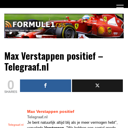
Ga
naar
de
inhoud
Dagelijks het laatste Formule 1 nieuws selectief voor jou
Formule 1 RSS
Max Verstappen positief –
verzameld!
Telegraaf.nl
0
SHARES
Max Verstappen
positief
Telegraaf.nl
Je bent natuurlijk altijd blij als je meer vermogen hebt",
Telegraaf.nl
vervolgde
Verstappen
. "We hebben een aantal goede