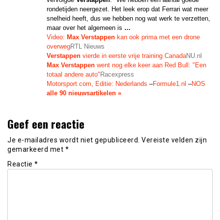
rondetijden neergezet. Het leek erop dat Ferrari wat meer
snelheid heeft, dus we hebben nog wat werk te verzetten,
maar over het algemeen is
…
Video:
Max Verstappen
kan ook prima met een drone
overweg
RTL Nieuws
Verstappen
vierde in eerste vrije training Canada
NU.nl
Max Verstappen
went nog elke keer aan Red Bull: "Een
totaal andere auto"
Racexpress
Motorsport.com, Editie: Nederlands
–
Formule1.nl
–
NOS
alle 90 nieuwsartikelen »
Geef een reactie
Je e-mailadres wordt niet gepubliceerd.
Vereiste velden zijn
gemarkeerd met
*
Reactie
*