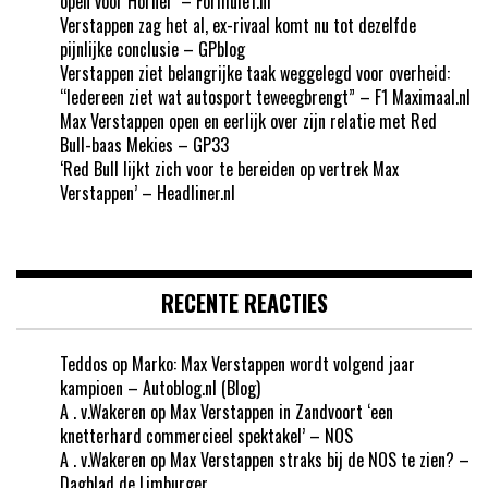
open voor Horner’ – Formule1.nl
Verstappen zag het al, ex-rivaal komt nu tot dezelfde
pijnlijke conclusie – GPblog
Verstappen ziet belangrijke taak weggelegd voor overheid:
“Iedereen ziet wat autosport teweegbrengt” – F1 Maximaal.nl
Max Verstappen open en eerlijk over zijn relatie met Red
Bull-baas Mekies – GP33
‘Red Bull lijkt zich voor te bereiden op vertrek Max
Verstappen’ – Headliner.nl
RECENTE REACTIES
Teddos
op
Marko: Max Verstappen wordt volgend jaar
kampioen – Autoblog.nl (Blog)
A . v.Wakeren
op
Max Verstappen in Zandvoort ‘een
knetterhard commercieel spektakel’ – NOS
A . v.Wakeren
op
Max Verstappen straks bij de NOS te zien? –
Dagblad de Limburger