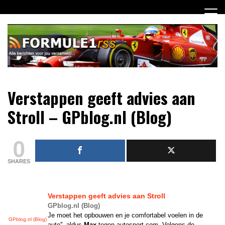
Ga
naar
de
inhoud
Dagelijks het laatste Formule 1 nieuws selectief voor jou
Formule 1 RSS
Verstappen geeft advies aan
verzameld!
Stroll – GPblog.nl (Blog)
0
SHARES
Verstappen
geeft advies aan Stroll
GPblog.nl (Blog)
Je moet het opbouwen en je comfortabel voelen in de
GPblog.nl (Blog)
auto'', aldus
Max
tegen autosport.com. Volgens de