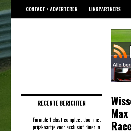
Ga
CONTACT / ADVERTEREN
LINKPARTNERS
naar
de
inhoud
Dagelijks het laatste Formule 1
Formule 1 RSS
nieuws selectief voor jou
verzameld!
Wiss
RECENTE BERICHTEN
Max 
Formule 1 slaat compleet door met
Race
prijskaartje voor exclusief diner in