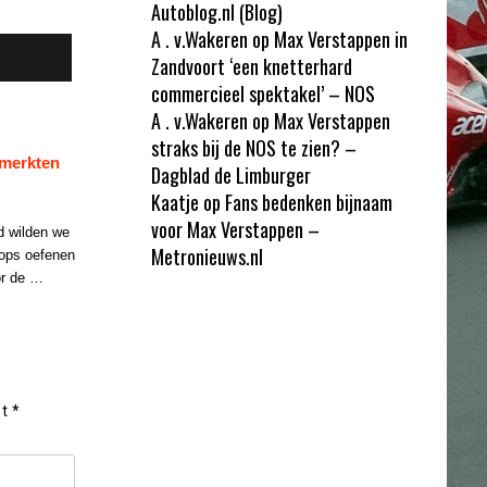
Autoblog.nl (Blog)
A . v.Wakeren
op
Max Verstappen in
Zandvoort ‘een knetterhard
commercieel spektakel’ – NOS
A . v.Wakeren
op
Max Verstappen
straks bij de NOS te zien? –
 merkten
Dagblad de Limburger
Kaatje
op
Fans bedenken bijnaam
voor Max Verstappen –
d wilden we
Metronieuws.nl
tops oefenen
or de …
et
*