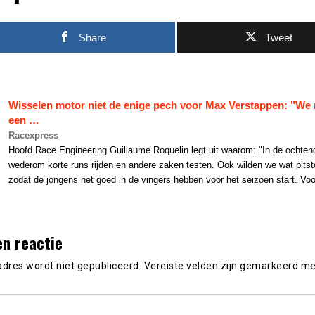
Share
Tweet
Wisselen motor niet de enige pech voor
Max Verstappen
: "We
een …
Racexpress
Hoofd Race Engineering Guillaume Roquelin legt uit waarom: "In de ochten
wederom korte runs rijden en andere zaken testen. Ook wilden we wat pits
zodat de jongens het goed in de vingers hebben voor het seizoen start. Vo
en reactie
adres wordt niet gepubliceerd.
Vereiste velden zijn gemarkeerd m