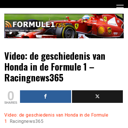
Ga
naar
de
inhoud
Dagelijks het laatste Formule 1 nieuws selectief voor jou
Formule 1 RSS
Video: de geschiedenis van
verzameld!
Honda in de Formule 1 –
Racingnews365
0
SHARES
Video: de geschiedenis van Honda in de Formule
1
Racingnews365