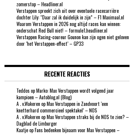
zomerstop – Headliner.nl
Verstappen spreekt zich uit over eventuele racecarrière
dochter Lily: “Daar zal ik duidelijk in zijn” – F1 Maximaal.nl
Waarom Verstappen in 2026 nog altijd races kan winnen:
onderschat Red Bull niet! – formule1.headliner.nl
Verstappen Racing-coureur Gounon kan zijn ogen niet geloven
door ‘het Verstappen-effect’ – GP33
RECENTE REACTIES
Teddos
op
Marko: Max Verstappen wordt volgend jaar
kampioen – Autoblog.nl (Blog)
A . v.Wakeren
op
Max Verstappen in Zandvoort ‘een
knetterhard commercieel spektakel’ – NOS
A . v.Wakeren
op
Max Verstappen straks bij de NOS te zien? –
Dagblad de Limburger
Kaatje
op
Fans bedenken bijnaam voor Max Verstappen –