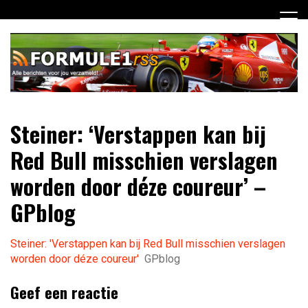
Ga
naar
de
inhoud
Dagelijks het laatste Formule 1 nieuws selectief voor jou
Formule 1 RSS
Steiner: ‘Verstappen kan bij
verzameld!
Red Bull misschien verslagen
worden door déze coureur’ –
GPblog
Steiner: 'Verstappen kan bij Red Bull misschien verslagen
worden door déze coureur'
GPblog
Geef een reactie