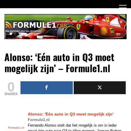
Ga
naar
de
inhoud
Dagelijks het laatste Formule 1 nieuws selectief voor jou
Formule 1 RSS
Alonso: ‘Eén auto in Q3 moet
verzameld!
mogelijk zijn’ – Formule1.nl
0
SHARES
Alonso: 'Eén auto in Q3 moet mogelijk zijn'
Formule1.nl
Fernando Alonso stelt dat het mogelijk is om in ieder
Formule1.nl
geval één auto naar Q3 te tillen morgen. Jenson Button