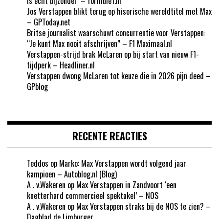
is echt bijzonder’ – formule1.nl
Jos Verstappen blikt terug op hisorische wereldtitel met Max
– GPToday.net
Britse journalist waarschuwt concurrentie voor Verstappen:
“Je kunt Max nooit afschrijven” – F1 Maximaal.nl
Verstappen-strijd brak McLaren op bij start van nieuw F1-
tijdperk – Headliner.nl
Verstappen dwong McLaren tot keuze die in 2026 pijn deed –
GPblog
RECENTE REACTIES
Teddos
op
Marko: Max Verstappen wordt volgend jaar
kampioen – Autoblog.nl (Blog)
A . v.Wakeren
op
Max Verstappen in Zandvoort ‘een
knetterhard commercieel spektakel’ – NOS
A . v.Wakeren
op
Max Verstappen straks bij de NOS te zien? –
Dagblad de Limburger