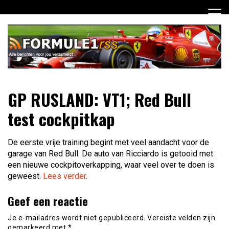
Ga
naar
de
inhoud
Dagelijks het laatste Formule 1 nieuws selectief voor jou
Formule 1 RSS
GP RUSLAND: VT1; Red Bull
verzameld!
test cockpitkap
De eerste vrije training begint met veel aandacht voor de
garage van Red Bull. De auto van Ricciardo is getooid met
een nieuwe cockpitoverkapping, waar veel over te doen is
geweest.
Lees verder
.
Geef een reactie
Je e-mailadres wordt niet gepubliceerd.
Vereiste velden zijn
gemarkeerd met
*