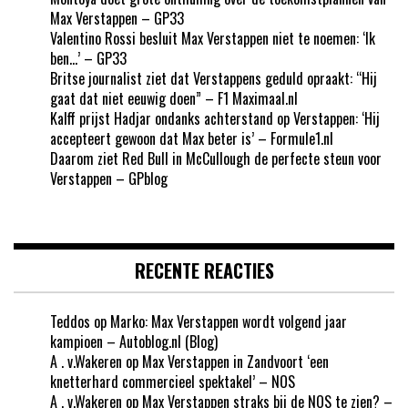
Max Verstappen – GP33
Valentino Rossi besluit Max Verstappen niet te noemen: ‘Ik
ben…’ – GP33
Britse journalist ziet dat Verstappens geduld opraakt: “Hij
gaat dat niet eeuwig doen” – F1 Maximaal.nl
Kalff prijst Hadjar ondanks achterstand op Verstappen: ‘Hij
accepteert gewoon dat Max beter is’ – Formule1.nl
Daarom ziet Red Bull in McCullough de perfecte steun voor
Verstappen – GPblog
RECENTE REACTIES
Teddos
op
Marko: Max Verstappen wordt volgend jaar
kampioen – Autoblog.nl (Blog)
A . v.Wakeren
op
Max Verstappen in Zandvoort ‘een
knetterhard commercieel spektakel’ – NOS
A . v.Wakeren
op
Max Verstappen straks bij de NOS te zien? –