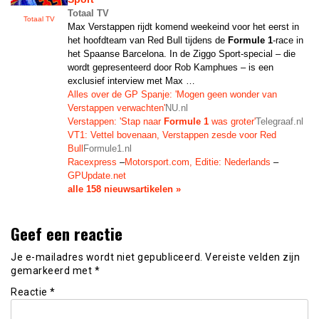
Totaal TV
Totaal TV
Max Verstappen rijdt komend weekeind voor het eerst in
het hoofdteam van Red Bull tijdens de
Formule 1
-race in
het Spaanse Barcelona. In de Ziggo Sport-special – die
wordt gepresenteerd door Rob Kamphues – is een
exclusief interview met Max …
Alles over de GP Spanje: 'Mogen geen wonder van
Verstappen verwachten'
NU.nl
Verstappen: 'Stap naar
Formule 1
was groter'
Telegraaf.nl
VT1: Vettel bovenaan, Verstappen zesde voor Red
Bull
Formule1.nl
Racexpress
–
Motorsport.com, Editie: Nederlands
–
GPUpdate.net
alle 158 nieuwsartikelen »
Geef een reactie
Je e-mailadres wordt niet gepubliceerd.
Vereiste velden zijn
gemarkeerd met
*
Reactie
*