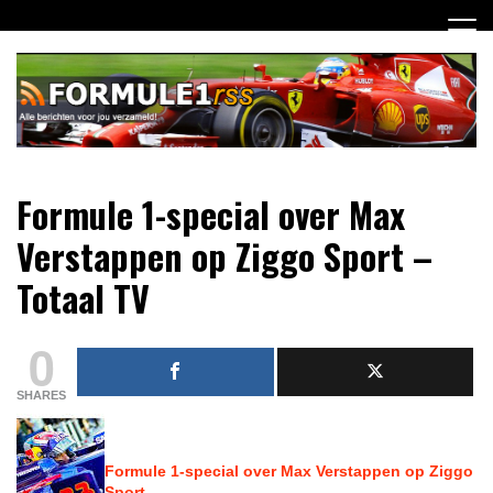
Ga
naar
de
inhoud
Dagelijks het laatste Formule 1 nieuws selectief voor jou
Formule 1 RSS
Formule 1-special over Max
verzameld!
Verstappen op Ziggo Sport –
Totaal TV
0
SHARES
Formule 1
-special over Max Verstappen op Ziggo
Sport