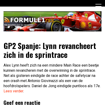
Ga
naar
de
inhoud
Dagelijks het laatste Formule 1 nieuws selectief voor jou
Formule 1 RSS
GP2 Spanje: Lynn revancheert
verzameld!
zich in de sprintrace
Alex Lynn heeft zich na een mindere Main Race een beetje
kunnen revancheren met de overwinning in de sprintrace.
Net als gisteren eindigde de race achter de safetycar na
een crash met Antonio Giovinazzi als een van de
hoofdrolspelers. Daniel de Jong eindigde puntloos als 17e.
Lees verder
.
Geef een reactie