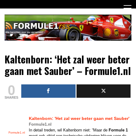
Ga
naar
de
inhoud
Dagelijks het laatste Formule 1 nieuws selectief voor jou
Formule 1 RSS
Kaltenborn: ‘Het zal weer beter
verzameld!
gaan met Sauber’ – Formule1.nl
0
SHARES
Kaltenborn: 'Het zal weer beter gaan met Sauber'
Formule1.nl
In detail treden, wil Kaltenborn niet: “Maar de
Formule 1
Formule1.nl
moet ook altijd een technische uitdaging blijven voor de