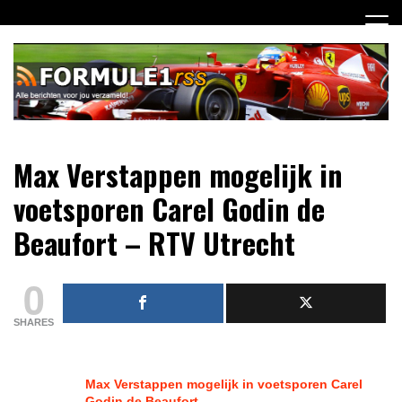
Ga
naar
de
inhoud
Dagelijks het laatste Formule 1 nieuws selectief voor jou
Formule 1 RSS
Max Verstappen mogelijk in
verzameld!
voetsporen Carel Godin de
Beaufort – RTV Utrecht
0
SHARES
Max Verstappen
mogelijk in voetsporen Carel
Godin de Beaufort