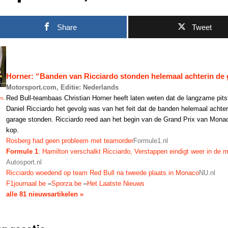
Share
Tweet
Horner: “Banden van Ricciardo stonden helemaal achterin de
Motorsport.com, Editie: Nederlands
Red Bull-teambaas Christian Horner heeft laten weten dat de langzame pits
m,
Daniel Ricciardo het gevolg was van het feit dat de banden helemaal achter
garage stonden. Ricciardo reed aan het begin van de Grand Prix van Monac
kop.
Rosberg had geen probleem met teamorder
Formule1.nl
Formule 1
: Hamilton verschalkt Ricciardo, Verstappen eindigt weer in de 
Autosport.nl
Ricciardo woedend op team Red Bull na tweede plaats in Monaco
NU.nl
F1journaal.be
–
Sporza.be
–
Het Laatste Nieuws
alle 81 nieuwsartikelen »