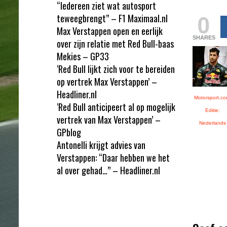
“Iedereen ziet wat autosport
0
teweegbrengt” – F1 Maximaal.nl
Max Verstappen open en eerlijk
SHARES
over zijn relatie met Red Bull-baas
Mekies – GP33
‘Red Bull lijkt zich voor te bereiden
op vertrek Max Verstappen’ –
Headliner.nl
Motorsport.co
‘Red Bull anticipeert al op mogelijk
Editie:
vertrek van Max Verstappen’ –
Nederlands
GPblog
Antonelli krijgt advies van
Verstappen: “Daar hebben we het
al over gehad…” – Headliner.nl