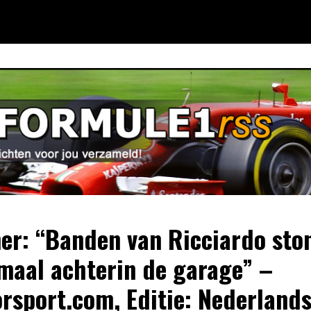
er: “Banden van Ricciardo sto
maal achterin de garage” –
rsport.com, Editie: Nederland