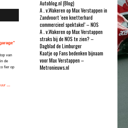
Autoblog.nl (Blog)
A . v.Wakeren
op
Max Verstappen in
Zandvoort ‘een knetterhard
commercieel spektakel’ – NOS
A . v.Wakeren
op
Max Verstappen
straks bij de NOS te zien? –
 garage”
Dagblad de Limburger
Kaatje
op
Fans bedenken bijnaam
top van
voor Max Verstappen –
in de
Metronieuws.nl
o fier op
muur
…