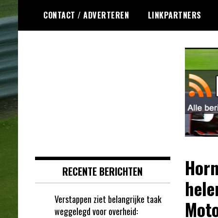
Ga
CONTACT / ADVERTEREN
LINKPARTNERS
naar
de
inhoud
Dagelijks het laatste Formule 1
Formule 1 RSS
nieuws selectief voor jou
verzameld!
Horn
RECENTE BERICHTEN
hele
Verstappen ziet belangrijke taak
Moto
weggelegd voor overheid: