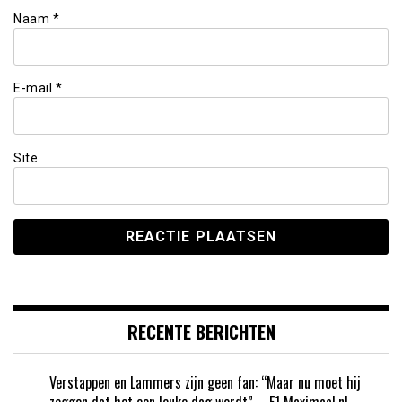
Naam
*
E-mail
*
Site
RECENTE BERICHTEN
Verstappen en Lammers zijn geen fan: “Maar nu moet hij
zeggen dat het een leuke dag wordt” – F1 Maximaal.nl