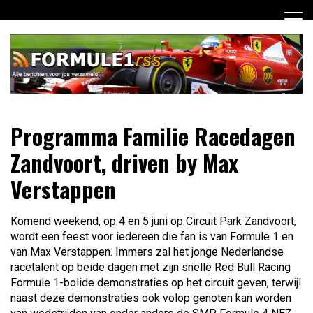
Ga
naar
de
inhoud
Dagelijks het laatste Formule 1 nieuws selectief voor jou
Formule 1 RSS
Programma Familie Racedagen
verzameld!
Zandvoort, driven by Max
Verstappen
Komend weekend, op 4 en 5 juni op Circuit Park Zandvoort,
wordt een feest voor iedereen die fan is van Formule 1 en
van Max Verstappen. Immers zal het jonge Nederlandse
racetalent op beide dagen met zijn snelle Red Bull Racing
Formule 1-bolide demonstraties op het circuit geven, terwijl
naast deze demonstraties ook volop genoten kan worden