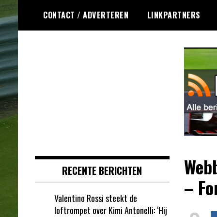
Ga
CONTACT / ADVERTEREN
LINKPARTNERS
naar
de
inhoud
Dagelijks het laatste Formule 1
Formule 1 RSS
nieuws selectief voor jou
verzameld!
Webb
RECENTE BERICHTEN
– Fo
Valentino Rossi steekt de
loftrompet over Kimi Antonelli: ‘Hij