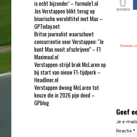
0
is echt bijzonder’ – formule1.nl
Jos Verstappen blikt terug op
SHARES
hisorische wereldtitel met Max –
GPToday.net
Britse journalist waarschuwt
concurrentie voor Verstappen: “Je
Formule1.nl
kunt Max nooit afschrijven” – F1
Maximaal.nl
Verstappen-strijd brak McLaren op
bij start van nieuw F1-tijdperk –
Headliner.nl
Verstappen dwong McLaren tot
keuze die in 2026 pijn deed –
GPblog
Geef e
Je e-mail
Reactie
*