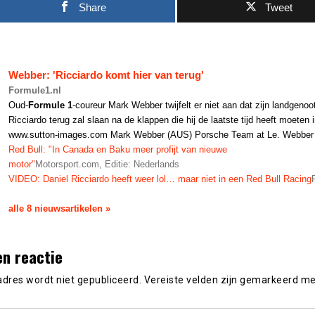
Share
Tweet
Webber: 'Ricciardo komt hier van terug'
Formule1.nl
Oud-
Formule 1
-coureur Mark Webber twijfelt er niet aan dat zijn landgenoo
Ricciardo terug zal slaan na de klappen die hij de laatste tijd heeft moeten
www.sutton-images.com Mark Webber (AUS) Porsche Team at Le. Webber
Red Bull: "In Canada en Baku meer profijt van nieuwe
motor"
Motorsport.com, Editie: Nederlands
VIDEO: Daniel Ricciardo heeft weer lol… maar niet in een Red Bull Racing
alle 8 nieuwsartikelen »
en reactie
adres wordt niet gepubliceerd.
Vereiste velden zijn gemarkeerd m