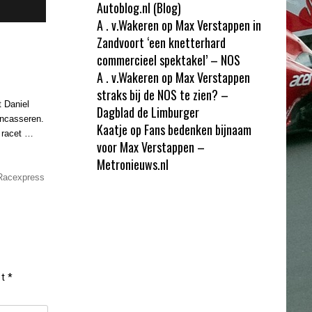
Autoblog.nl (Blog)
A . v.Wakeren
op
Max Verstappen in
Zandvoort ‘een knetterhard
commercieel spektakel’ – NOS
A . v.Wakeren
op
Max Verstappen
straks bij de NOS te zien? –
t Daniel
Dagblad de Limburger
 incasseren.
Kaatje
op
Fans bedenken bijnaam
 racet …
voor Max Verstappen –
Metronieuws.nl
Racexpress
et
*