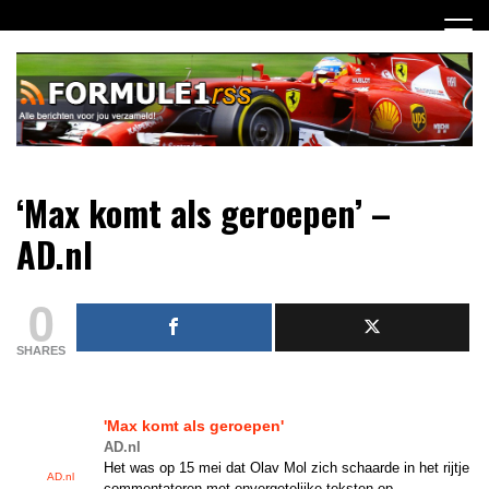
Ga
naar
de
inhoud
Dagelijks het laatste Formule 1 nieuws selectief voor jou
Formule 1 RSS
‘Max komt als geroepen’ –
verzameld!
AD.nl
0
SHARES
'
Max
komt als geroepen'
AD.nl
Het was op 15 mei dat Olav Mol zich schaarde in het rijtje
AD.nl
commentatoren met onvergetelijke teksten op