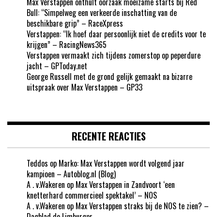
Max Verstappen onthult oorzaak moeizame starts bij Red
Bull: “Simpelweg een verkeerde inschatting van de
beschikbare grip” – RaceXpress
Verstappen: “Ik hoef daar persoonlijk niet de credits voor te
krijgen” – RacingNews365
Verstappen vermaakt zich tijdens zomerstop op peperdure
jacht – GPToday.net
George Russell met de grond gelijk gemaakt na bizarre
uitspraak over Max Verstappen – GP33
RECENTE REACTIES
Teddos
op
Marko: Max Verstappen wordt volgend jaar
kampioen – Autoblog.nl (Blog)
A . v.Wakeren
op
Max Verstappen in Zandvoort ‘een
knetterhard commercieel spektakel’ – NOS
A . v.Wakeren
op
Max Verstappen straks bij de NOS te zien? –
Dagblad de Limburger