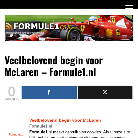
Ga
naar
de
inhoud
Dagelijks het laatste Formule 1 nieuws selectief voor jou
Formule 1 RSS
Veelbelovend begin voor
verzameld!
McLaren – Formule1.nl
0
SHARES
Veelbelovend begin voor McLaren
Formule1.nl
Formule1
.nl maakt gebruik van cookies. Als u onze site
Formule1.nl
blijft gebruiken gaat u hiermee akkoord. Veelbelovend