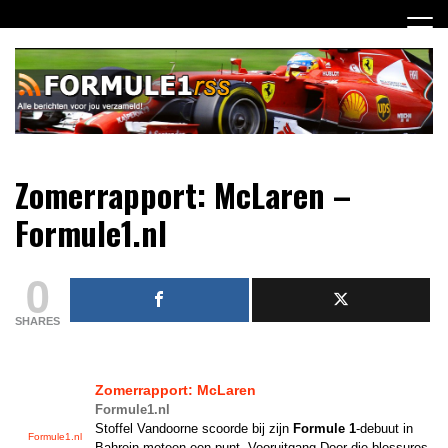
Ga
naar
de
inhoud
Dagelijks het laatste Formule 1 nieuws selectief voor jou
Formule 1 RSS
Zomerrapport: McLaren –
verzameld!
Formule1.nl
0
SHARES
Zomerrapport: McLaren
Formule1.nl
Stoffel Vandoorne scoorde bij zijn
Formule 1
-debuut in
Formule1.nl
Bahrein meteen een punt. Vooruitgang Door die blessures