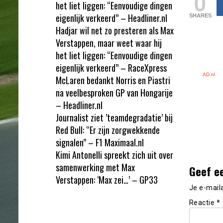
0
het liet liggen: “Eenvoudige dingen
eigenlijk verkeerd” – Headliner.nl
SHARES
Hadjar wil net zo presteren als Max
Verstappen, maar weet waar hij
het liet liggen: “Eenvoudige dingen
eigenlijk verkeerd” – RaceXpress
AD.nl
McLaren bedankt Norris en Piastri
na veelbesproken GP van Hongarije
– Headliner.nl
Journalist ziet ’teamdegradatie’ bij
Red Bull: “Er zijn zorgwekkende
signalen” – F1 Maximaal.nl
Kimi Antonelli spreekt zich uit over
samenwerking met Max
Geef e
Verstappen: ‘Max zei…’ – GP33
Je e-mail
Reactie
*