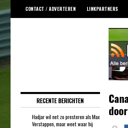
Ga
CONTACT / ADVERTEREN
LINKPARTNERS
naar
de
inhoud
Dagelijks het laatste Formule 1
Formule 1 RSS
nieuws selectief voor jou
verzameld!
Cana
RECENTE BERICHTEN
door
Hadjar wil net zo presteren als Max
Verstappen, maar weet waar hij