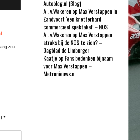
Autoblog.nl (Blog)
A . v.Wakeren
op
Max Verstappen in
Zandvoort ‘een knetterhard
commercieel spektakel’ – NOS
A . v.Wakeren
op
Max Verstappen
l
straks bij de NOS te zien? –
gang zou
Dagblad de Limburger
Kaatje
op
Fans bedenken bijnaam
voor Max Verstappen –
Metronieuws.nl
et
*