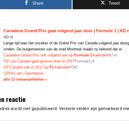
Share
Tweet
Canadese Grand Prix gaat volgend jaar door | Formule 1 | AD.n
AD.nl
Lange tijd was het onzeker of de Grand Prix van Canada volgend jaar door
vinden. De burgemeester van de stad Montreal maakt nu bekend dat er …
Canadese Grand Prix ook volgend jaar op
Formule 1
-kalender
NU.nl
'GP van Canada gaat gewoon door in 2017'
Formule1.nl
GP Canada ook in 2017 op
F1
-kalender
FOK!
GPPits.net
–
Sportdome
alle 13 nieuwsartikelen »
en reactie
adres wordt niet gepubliceerd.
Vereiste velden zijn gemarkeerd m