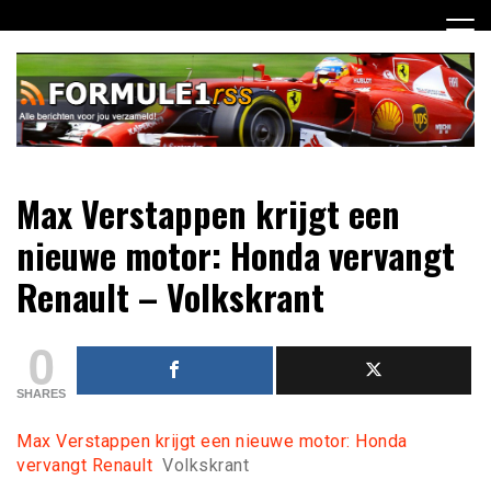
Ga
naar
de
inhoud
Dagelijks het laatste Formule 1 nieuws selectief voor jou
Formule 1 RSS
Max Verstappen krijgt een
verzameld!
nieuwe motor: Honda vervangt
Renault – Volkskrant
0
SHARES
Max Verstappen krijgt een nieuwe motor: Honda
vervangt Renault
Volkskrant