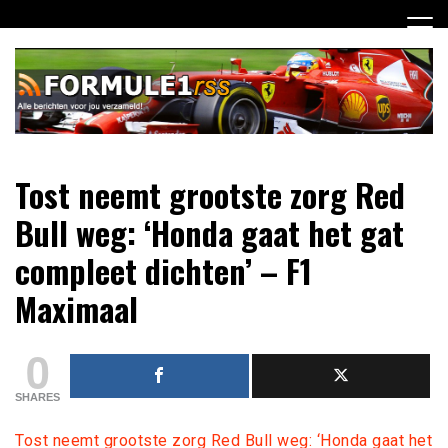
Ga
naar
de
inhoud
Dagelijks het laatste Formule 1 nieuws selectief voor jou
Formule 1 RSS
Tost neemt grootste zorg Red
verzameld!
Bull weg: ‘Honda gaat het gat
compleet dichten’ – F1
Maximaal
0
SHARES
Tost neemt grootste zorg Red Bull weg: ‘Honda gaat het