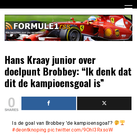
Ga
naar
de
inhoud
Dagelijks het laatste Formule 1 nieuws selectief voor jou
Formule 1 RSS
Hans Kraay junior over
verzameld!
doelpunt Brobbey: “Ik denk dat
dit de kampioensgoal is”
0
SHARES
Is de goal van Brobbey 'de kampioensgoal'?
#deontknoping
pic.twitter.com/9OhI3RxsoW