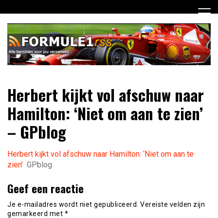
Ga
naar
de
inhoud
Dagelijks het laatste Formule 1 nieuws selectief voor jou
Formule 1 RSS
Herbert kijkt vol afschuw naar
verzameld!
Hamilton: ‘Niet om aan te zien’
– GPblog
Herbert kijkt vol afschuw naar Hamilton: ‘Niet om aan te
zien’
GPblog
Geef een reactie
Je e-mailadres wordt niet gepubliceerd.
Vereiste velden zijn
gemarkeerd met
*